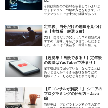
説）
今回は実際のの器材を装着していよいよ
サイドマウントの始め方となります。バ
ックマウントでは十分な経験があって
も、サイドマウントとなると勝手が違い
ます。テクニカル・ダイビングへの足掛
かりとなるテクニックは10種類、各テク
定年後、自分だけの趣味を見つけ
趣味・遊び
ニックを完全解説します。
る【実益系 厳選５種】
先日、自分だけの変わった２６種類のお
すすめ「趣味」を紹介させていただきま
した。本日は「実益系・厳選５種」を、
渾身を込めて深堀りします。定年後に趣
味として楽しみながら、ちょっと稼げた
らいいなとか、少し勉強してみてみたい
【超簡単！自慢できる！】定年後
趣味・遊び
と考えるかたはぜひ。
の趣味はYouTuberで決まり！
定年後は暇で困っている、なんてことは
ありませんか？今さら趣味を持てだの、
地域デビューしろなど言われても困りも
のです。でも、超簡単で人に自慢できる
ことがあるんです、その名
も”YouTuber”。あなたも、今すぐ
【ITコンサルが解説！】 シニアの
趣味・遊び
YouTuberデビューしませんか？
プログラミングの始め方－Java
編
当記事は、プログラミング初心者の定年