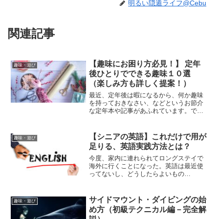
明るい隠遁ライフ@Cebu
関連記事
【趣味にお困り方必見！】 定年
趣味・遊び
後ひとりでできる趣味１０選
（楽しみ方も詳しく提案！）
最近、定年後は暇になるから、何か趣味
を持っておきなさい、などというお節介
な定年本や記事があふれています。でも
趣味を持つなら他人に左右されない”ひと
りできる趣味”がよいと思いませんか？他
人を気にしない、ひとりでできる趣味に
【シニアの英語】これだけで用が
趣味・遊び
ついて見てみましょう。
足りる、英語実践方法とは？
今度、家内に連れられてロングステイで
海外に行くことになった。英語は最近使
ってないし、どうしたらよいもの
か。。。なるほど、それはお困りです
ね。でも、英語なんて今の知識があれ
ば、生活するだけなら大丈夫。どうすれ
サイドマウント・ダイビングの始
趣味・遊び
ば英語が実践できるか見てみましょう。
め方（初級テクニカル編－完全解