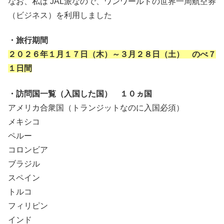
なお、私は JAL派なので、ワンワールドの世界一周航空券
（ビジネス）を利用しました
・旅行期間
２０２６年１月１７日（木）～３月２８日（土） のべ７
１日間
・訪問国一覧（入国した国） １０ヵ国
アメリカ合衆国（トランジットなのに入国必須）
メキシコ
ペルー
コロンビア
ブラジル
スペイン
トルコ
フィリピン
インド