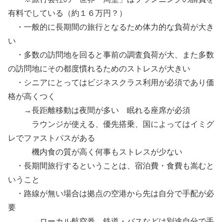
有料でしている（約１６万円？）
・一般的に長期間の旅行となるため体力的な負荷が大き
い
・多数の訪問地を回ると事前の調査負荷が大、また多数
の訪問地にその都度慣れるためのストレスが大きい
・シニアにとってはビジネスクラス利用が必須であり価
格が高くつく
→長距離移動は夜間が多い 眠れる座席が必須
ラウンジが使える、優先搭乗、国によってはイミグ
レでファストパスがある
機内食の質が高く何事もストレスが少ない
・長期間旅行するということは、宿泊費・食費も嵩むと
いうこと
・路線が無い場合は拠点の空港から先は自分で手配が必
要
→ローカル航空券、鉄道・バスなどは別途自分で手