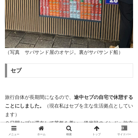
（写真 サバサンド屋のオヤジ。裏がサバサンド船）
セブ
旅行自体が長期間になるので、
途中セブの自宅で休憩する
ことにしました。
（現在私はセブを主な生活拠点としてい
ます）
９日間セブに滞在して英気を養い、後半戦のインドへ旅立
ちました。
メニュー
ホーム
検索
トップ
サイドバー