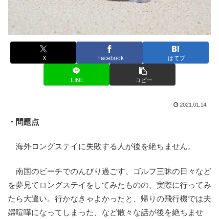
X
Facebook
はてブ
LINE
コピー
2021.01.14
・問題点
海外ロングステイに失敗する人が後を絶ちません。
南国のビーチでのんびり過ごす、ゴルフ三昧の日々など
を夢見てロングステイをしてみたものの、実際に行ってみ
たら大違い。行かなきゃよかったと、帰りの飛行機では夫
婦喧嘩になってしまった、など散々な話が後を絶ちませ