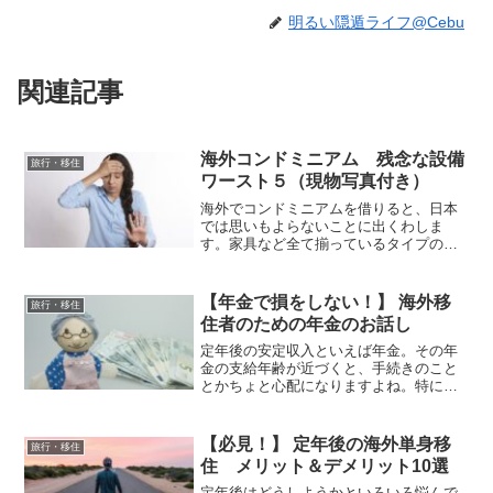
明るい隠遁ライフ@Cebu
関連記事
海外コンドミニアム 残念な設備
旅行・移住
ワースト５（現物写真付き）
海外でコンドミニアムを借りると、日本
では思いもよらないことに出くわしま
す。家具など全て揃っているタイプの部
屋は便利ですが、残念な設備が満載で
す。入居してから「失敗した！」と後悔
しないように、設備面で気を付けるべき
【年金で損をしない！】 海外移
旅行・移住
ポイントを５つ挙げてみました。
住者のための年金のお話し
定年後の安定収入といえば年金。その年
金の支給年齢が近づくと、手続きのこと
とかちょと心配になりますよね。特に海
外に住んでいる場合はうまく手続きがで
きるのか、心配になりませんか。そこで
今回は、海外移住者の年金や、年金に係
【必見！】 定年後の海外単身移
旅行・移住
る手続きについて考えてみました。
住 メリット＆デメリット10選
定年後はどうしようかといろいろ悩んで