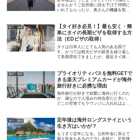
ませんか？ご近所様に頭を下げて仲間に
いれてもらったり、奥さんの機嫌を取っ
たりすることなんかないですよ！この際
ですから、何もかも切り捨てて海外単身
移住しちゃいませんか？自由の楽園はす
【タイ好き必見！】最も安く・簡
旅行・移住
ぐそこにあります！
単にタイの長期ビザを取得する方
法（EDビザの取得）
タイは日本人にとても人気のある国で
す。かつては観光ビザの延長を繰り返し
て長期滞在できましたが、最近タイ政府
が厳しく制限しています。そのため長期
滞在ビザが必要ですが高額で敷居が高す
ぎます。もっと簡単にロングステイでき
プライオリティパスを無料GETで
旅行・移住
ないの？それがあるんですね！「EDビ
きる楽天プレミアムカードが海外
ザ」が
旅行好きに必携な理由
海外旅行が好きで頻繁に海外に行くのだ
が、歳なので人混みの待合室だと辛い。
どこの空港でもラウンジに入れればよい
のだが。。。そんなお悩みを解消する楽
天プレミアムカードがあります。世界中
のラウンジに入れるプライオリティパス
定年後は海外ロングステイという
旅行・移住
でラウンジ入り放題です。
生き方はいかが？
もうすぐ定年になる。公的年金に加えて
個人年金もあるので少し余裕だ。定年後