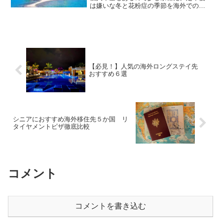
は嫌いな冬と花粉症の季節を海外でのん
びり過ごしたいのだが。。。はい、海外
ロングステイがあります。例えば、冬か
ら花粉症の時期の2～3ヵ月間を南国で過
ごせば楽ですよね。
【必見！】人気の海外ロングステイ先
おすすめ６選
シニアにおすすめ海外移住先５か国 リ
タイヤメントビザ徹底比較
コメント
コメントを書き込む