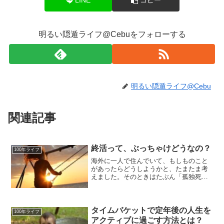
LINE
コピー
明るい隠遁ライフ@Cebuをフォローする
明るい隠遁ライフ@Cebu
関連記事
終活って、ぶっちゃけどうなの？
100年ライフ
海外に一人で住んでいて、もしものこと
があったらどうしようかと、たまたま考
えました。そのときはたぶん「孤独死」
だなあ、と思っていますけど。そうした
ら、「終活」のことが気になって調べて
みました。なるほどと思えることが多く
なったのでちょと書いみました。
タイムバケットで定年後の人生を
100年ライフ
アクティブに過ごす方法とは？