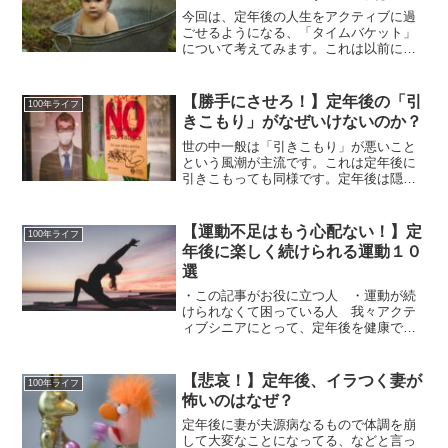
今回は、定年後の人生をアクティブに過
ごせるようになる、「タイムバケット」
について考えてみます。これは以前にご
紹介したバケットリストの進化系といわ
れるもので、非常に使い勝手の良いもに
なっています。是非うまく活用して、定
【勝手にさせろ！】定年後の「引
100年ライフ
年後を充実させたいものです。
きこもり」がなぜいけないのか？
世の中一般は「引きこもり」が悪いこと
という風潮が主流です。これは定年後に
引きこもっても同様です。定年後は隠居
せずに外で働け、ご近所との付き合いを
大事にしろ、などと一斉に言われます。
でも、定年後くらいは好きなようにさせ
【運動不足はもう心配ない！】定
100年ライフ
て欲しいと思いませんか？
年後に楽しく続けられる運動１０
選
・この記事がお役に立つ人 ・運動が続
けられなくて困っている人 我々アクテ
ィブシニアにとって、定年後を健康で過
ごすことはとても重要です。そのために
は運動が良いことはアタマではわかって
いても、なかなか実行できないものです
【悲哀！】定年後、イラつく妻が
100年ライフ
ね。 そこで、定年後で...
怖いのはなぜ？
定年後に妻が夫源病なるもので体調を崩
して大変なことになってる、などと言っ