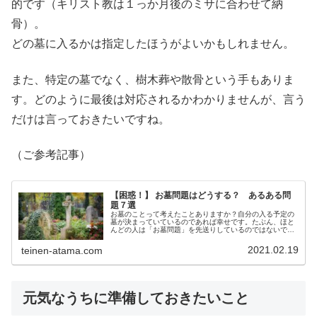
的です（キリスト教は１っか月後のミサに合わせて納
骨）。
どの墓に入るかは指定したほうがよいかもしれません。
また、特定の墓でなく、樹木葬や散骨という手もありま
す。どのように最後は対応されるかわかりませんが、言う
だけは言っておきたいですね。
（ご参考記事）
【困惑！】 お墓問題はどうする？ あるある問
題７選
お墓のことって考えたことありますか？自分の入る予定の
墓が決まっていているのであれば幸せです。たぶん、ほと
んどの人は「お墓問題」を先送りしているのではないでし
ょうか？でも、お墓問題はいつ勃発するかわかりません。
少しお墓問題について考えてみませんか？
2021.02.19
teinen-atama.com
元気なうちに準備しておきたいこと