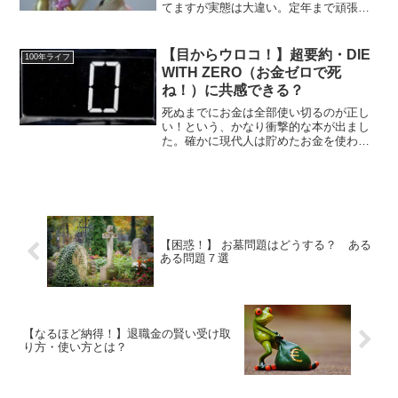
てますが実態は大違い。定年まで頑張っ
て働いた夫を妻がジャマだと罵倒し、マ
ウントをとってねちねち責める悪行が横
行しているのです。かわいそうな夫は毎
【目からウロコ！】超要約・DIE
100年ライフ
日びくびくして生活する羽目に。
WITH ZERO（お金ゼロで死
ね！）に共感できる？
死ぬまでにお金は全部使い切るのが正し
い！という、かなり衝撃的な本が出まし
た。確かに現代人は貯めたお金を使わず
に死んでいくことが多いのも事実。もっ
と人生を楽しめばいいのに、というのは
ある意味真実でしょう。では具体的に何
を言っているのか見てみましょう。
【困惑！】 お墓問題はどうする？ ある
ある問題７選
【なるほど納得！】退職金の賢い受け取
り方・使い方とは？