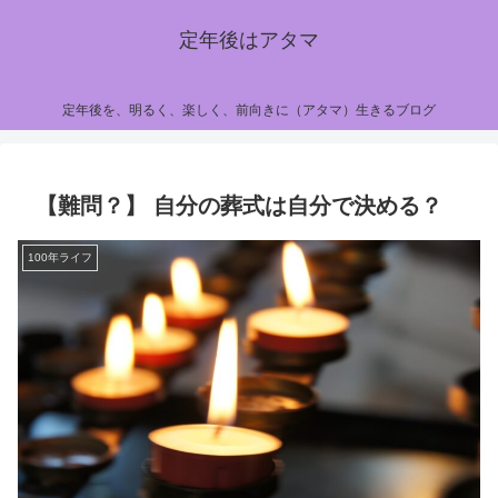
定年後はアタマ
定年後を、明るく、楽しく、前向きに（アタマ）生きるブログ
【難問？】 自分の葬式は自分で決める？
100年ライフ