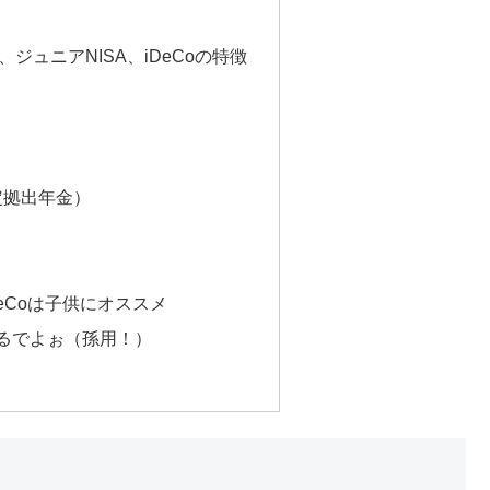
A、ジュニアNISA、iDeCoの特徴
）
確定拠出年金）
DeCoは子供にオススメ
あるでよぉ（孫用！）