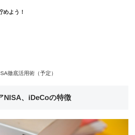
貯めよう！
！
。
ISA徹底活用術（予定）
NISA、iDeCoの特徴