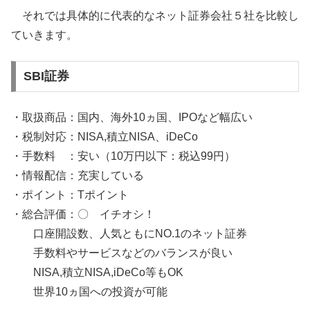
それでは具体的に代表的なネット証券会社５社を比較し
ていきます。
SBI証券
・取扱商品：国内、海外10ヵ国、IPOなど幅広い
・税制対応：NISA,積立NISA、iDeCo
・手数料 ：安い（10万円以下：税込99円）
・情報配信：充実している
・ポイント：Tポイント
・総合評価：〇 イチオシ！
口座開設数、人気ともにNO.1のネット証券
手数料やサービスなどのバランスが良い
NISA,積立NISA,iDeCo等もOK
世界10ヵ国への投資が可能