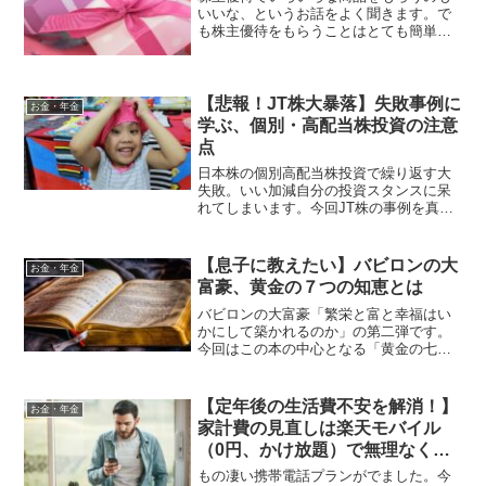
いいな、というお話をよく聞きます。で
も株主優待をもらうことはとても簡単な
んです。株主優待で有名な将棋の桐谷さ
んのように優待券だけで生活できたらい
いですよね。定年後の楽しみにちょっと
だけ優待生活を味わってみませんか？
【悲報！JT株大暴落】失敗事例に
お金・年金
学ぶ、個別・高配当株投資の注意
点
日本株の個別高配当株投資で繰り返す大
失敗。いい加減自分の投資スタンスに呆
れてしまいます。今回JT株の事例を真摯
に反省するとともに、今後の自分の投資
スタンをを明確にするため、この記事を
書いてみたいと思います。もし皆様のご
【息子に教えたい】バビロンの大
お金・年金
参考になれば幸いです。
富豪、黄金の７つの知恵とは
バビロンの大富豪「繁栄と富と幸福はい
かにして築かれるのか」の第二弾です。
今回はこの本の中心となる「黄金の七つ
の知恵」を徹底解説します。それぞれの
知恵の解説だけでなく、現代ではどのよ
うにその知恵が生かせるのかを検討して
【定年後の生活費不安を解消！】
お金・年金
みたいと思います。
家計費の見直しは楽天モバイル
（0円、かけ放題）で無理なくで
きる！
もの凄い携帯電話プランがでました。今