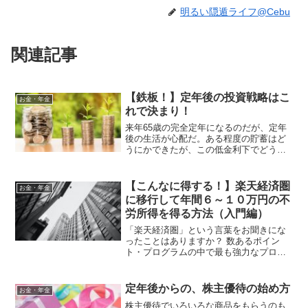
明るい隠遁ライフ@Cebu
関連記事
【鉄板！】定年後の投資戦略はこ
お金・年金
れで決まり！
来年65歳の完全定年になるのだが、定年
後の生活が心配だ。ある程度の貯蓄はど
うにかできたが、この低金利下でどう運
用したら良いのかよくわからない。。。
でもご安心ください。投資の考え方をし
っかり持てば、リスクを回避して心穏や
【こんなに得する！】楽天経済圏
お金・年金
かに定年後を送れます。
に移行して年間６～１０万円の不
労所得を得る方法（入門編）
「楽天経済圏」という言葉をお聞きにな
ったことはありますか？ 数あるポイン
ト・プログラムの中で最も強力なプログ
ラムであると言われており、お得感満載
です。ポイントプログラムにあまり抵抗
がないようであれば、ぜひ一度ご検討し
定年後からの、株主優待の始め方
お金・年金
てみてはいかがでしょうか。
株主優待でいろいろな商品をもらうのも